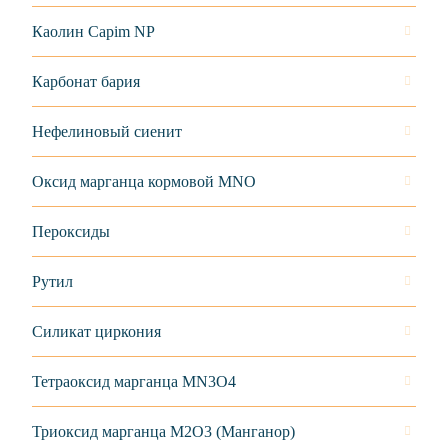
Каолин Capim NP
Карбонат бария
Нефелиновый сиенит
Оксид марганца кормовой MNO
Пероксиды
Рутил
Силикат циркония
Тетраоксид марганца MN3O4
Триоксид марганца M2О3 (Манганор)