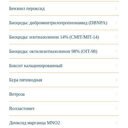
Бензоил пероксид
Биоциды: дибромнитрилопропионамид (DBNPA)
Биоциды: изотиазолинон 14% (CMIT/MIT-14)
Биоциды: октилизотиазолинон 98% (OIT-98)
Боксит кальцинированный
Бура пятиводная
Ветроза
Волластонит
Диоксид марганца MNO2