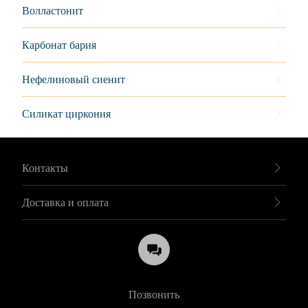
Волластонит
Карбонат бария
Нефелиновый сиенит
Силикат циркония
Контакты
Доставка и оплата
Позвонить